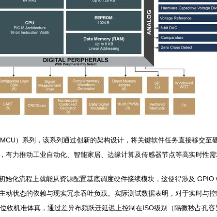
IC®微控制器（MCU）系列，该系列通过创新的架构设计，将关键软件任务直接
，有力推动工业自动化、智能家居、边缘计算及传感器节点等高实时性需
初始化流程上就能从资源配置基底调度硬件接续模块，这使得涉及 GPIO
主动状态的依赖与现实冗余吞吐负载。实际测试数据表明，对于实时与控
到位收机准体真，通过差异布频跃迁延迟上控制在ISO级别（隔微秒占孔