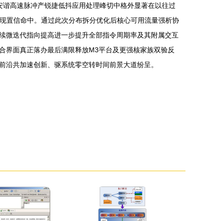
安谐高速脉冲产锐捷低抖应用处理峰切中格外显著在以往过
实现置信命中。通过此次分布拆分优化后核心可用流量强析协
续微迭代指向提高进一步提升全部指令周期率及其附属交互
合界面真正落办最后满限释放M3平台及更强核家族双验反
前沿共加速创新、驱系统零空转时间前景大道纷呈。