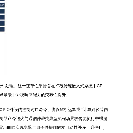
移交至硬件处理。这一变革性举措旨在打破传统嵌入式系统中CPU
求场景中系统响应能力的突破性提升。
 GPIO外设的控制时序命令、协议解析运算类F计算路径等内
制器命令巡火与通信仲裁类典型流程场景较传统执行中裸游
容异步间隙实现免退层原子件操作触发自动性补序上升停止）