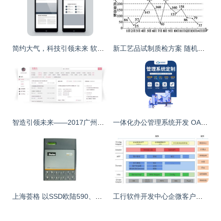
简约大气，科技引领未来 软件开发企业画册设计模板全攻略
新工艺品试制质检方案 随机抽检与全面品控
智造引领未来——2017广州国际机器人、智能装备及制造技术展览会软件开发参展商名录
一体化办公管理系统开发 OA、ERP与CRM的融合之道
上海荟格 以SSD欧陆590、电抗器与PLC控制柜为核心，提供一站式自动化工程与软件开发解决方案
工行软件开发中心企微客户运营体系数字化转型之路 以软件驱动智能化客户服务新生态